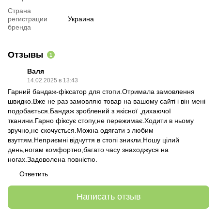
Страна
регистрации
Украина
бренда
Отзывы
1
Валя
14.02.2025 в 13:43
Гарний бандаж-фіксатор для стопи.Отримала замовлення
швидко.Вже не раз замовляю товар на вашому сайті і він мені
подобається.Бандаж зроблений з якісної ,дихаючої
тканини.Гарно фіксує стопу,не пережимає.Ходити в ньому
зручно,не скочується.Можна одягати з любим
взуттям.Неприємні відчуття в стопі зникли.Ношу цілий
день,ногам комфортно,багато часу знаходжуся на
ногах.Задоволена повністю.
Ответить
Написать отзыв