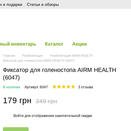
и и подарки
Статьи и обзоры
ный инвентарь
Каталог
Акции
Главная
Реабилитация
Реабилитация AIRM HEALTH
Фиксатор для голеностопа AIRM HEALTH (6047)
Фиксатор для голеностопа AIRM HEALTH
(6047)
В наличии
Артикул: 6047
3 отзыва
179 грн
349 грн
Войти
для отображения накопительной скидки
%