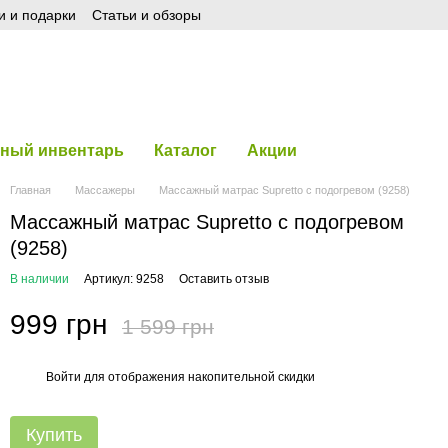
и и подарки
Статьи и обзоры
ный инвентарь
Каталог
Акции
Главная
Массажеры
Массажный матрас Supretto с подогревом (9258)
Массажный матрас Supretto с подогревом
(9258)
В наличии
Артикул: 9258
Оставить отзыв
999 грн
1 599 грн
Войти
для отображения накопительной скидки
%
Купить