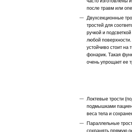
часто изготовлены 
после травм или опе
Двухсекционные трос
тростей для соответ
ручкой и подсветкой
любой поверхности. 
устойчиво стоит на 
фонарик. Такая функ
очень упрощает ее т
Локтевые трости (п
подмышками пациент
веса тела и сохране
Параллельные трост
сохранять прямую о