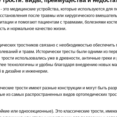
 трости: виды, преимущества и недоста
 - это медицинские устройства, которые используются для 
сстановления после травмы или хирургического вмешател
итации и помогают пациентам с травмами, болезнями косте
сть и нормальное качество жизни.
ических тростников связано с необходимостью обеспечить
олеваний и травм. Исторически тресты были одними из пер
 трости использовались уже в древности, античные греки и
лее технологичны и удобны благодаря внедрению новых мат
 в дизайне и инженерии.
еские трости имеют разные конструкции и могут быть раз
рые из самых распространенных видов ортопедических трос
ойкие или односекционные). Это классические трости, име