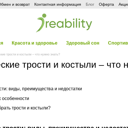
бмен и возврат
Контактная информация
Блог
Оферта
Акци
ия
Красота и здоровье
Здоровый сон
Спортив
кие трости и костыли – что нужно знать?
ские трости и костыли – что 
сти: виды, преимущества и недостатки
их особенности
рать трости и костыли?