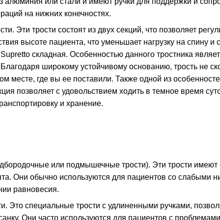
из алюминия или стали и имеют ручки для поддержки и соп
раций на нижних конечностях.
ти. Эти трости состоят из двух секций, что позволяет регу
ствия высоте пациента, что уменьшает нагрузку на спину и
 Supretto складная
. Особенностью данного тростника являет
Благодаря широкому устойчивому основанию, трость не ско
том месте, где вы ее поставили. Также одной из особеннос
ция позволяет с удовольствием ходить в темное время суто
ранспортировку и хранение.
одбородочные или подмышечные трости). Эти трости имеют 
а. Они обычно используются для пациентов со слабыми н
нии равновесия.
и. Это специальные трости с удлиненными ручками, позво
санку. Они часто используются для пациентов с проблемами