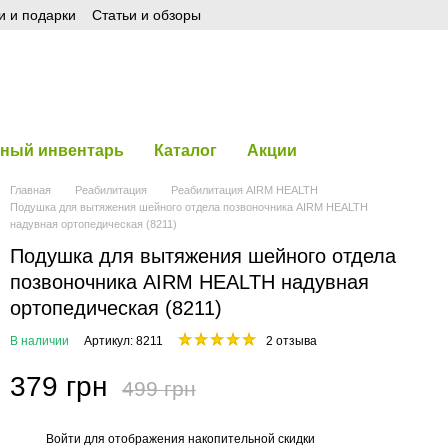
и и подарки
Статьи и обзоры
ный инвентарь
Каталог
Акции
Главная
Реабилитация
Реабилитация AIRM HEALTH
Подушка для вытяжения шейного отдела позвоночника AIRM HEALTH
надувная ортопедическая (8211)
Подушка для вытяжения шейного отдела
позвоночника AIRM HEALTH надувная
ортопедическая (8211)
В наличии
Артикул: 8211
2 отзыва
379 грн
499 грн
Войти
для отображения накопительной скидки
%