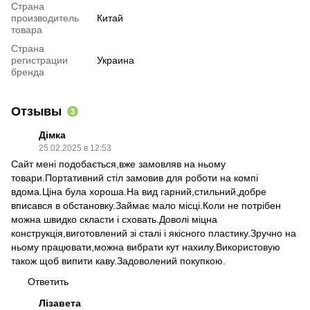
Страна
производитель
Китай
товара
Страна
регистрации
Украина
бренда
Отзывы
3
Дімка
25.02.2025 в 12:53
Сайт мені подобається,вже замовляв на ньому
товари.Портативний стіл замовив для роботи на компі
вдома.Ціна була хороша.На вид гарний,стильний,добре
вписався в обстановку.Займає мало місці.Коли не потрібен
можна швидко скласти і сховать.Доволі міцна
конструкція,виготовлений зі сталі і якісного пластику.Зручно на
ньому працювати,можна вибрати кут нахилу.Використовую
також щоб випити каву.Задоволений покупкою.
Ответить
Лізавета