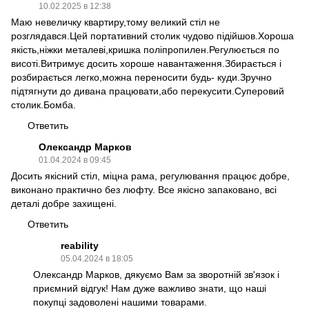
10.02.2025 в 12:38
Маю невеличку квартиру,тому великий стіл не
розглядався.Цей портативний столик чудово підійшов.Хороша
якість,ніжки металеві,кришка поліпропилен.Регулюється по
висоті.Витримує досить хороше навантаження.Збирається і
розбирається легко,можна переносити будь- куди.Зручно
підтягнути до дивана працювати,або перекусити.Суперовий
столик.Бомба.
Ответить
Олександр Марков
01.04.2024 в 09:45
Досить якісний стіл, міцна рама, регулювання працює добре,
виконано практично без люфту. Все якісно запаковано, всі
деталі добре захищені.
Ответить
reability
05.04.2024 в 18:05
Олександр Марков, дякуємо Вам за зворотній зв'язок і
приємний відгук! Нам дуже важливо знати, що наші
покупці задоволені нашими товарами.