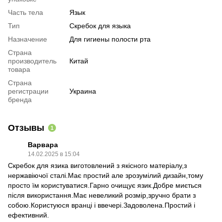
Часть тела
Язык
Тип
Скребок для языка
Назначение
Для гигиены полости рта
Страна
производитель
Китай
товара
Страна
регистрации
Украина
бренда
Отзывы
1
Варвара
14.02.2025 в 15:04
Скребок для язика виготовлений з якісного матеріалу,з
нержавіючої сталі.Має простий але зрозумілий дизайн,тому
просто їм користуватися.Гарно очищує язик.Добре миється
після використання.Має невеликий розмір,зручно брати з
собою.Користуюся вранці і ввечері.Задоволена.Простий і
ефективний.