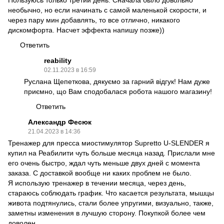
Пользуюсь только третий день. Сначала было довольно
необычно, но если начинать с самой маленькой скорости, и
через пару мин добавлять, то все отлично, никакого
дискомфорта. Насчет эффекта напишу позже))
Ответить
reability
02.11.2023 в 16:59
Руслана Щепеткова, дякуємо за гарний відгук! Нам дуже
приємно, що Вам сподобалася робота нашого магазину!
Ответить
Александр Фесюк
21.04.2023 в 14:36
Тренажер для пресса миостимулятор Supretto U-SLENDER я
купил на Реабилити чуть больше месяца назад. Прислали мне
его очень быстро, ждал чуть меньше двух дней с момента
заказа. С доставкой вообще ни каких проблем не было.
Я использую тренажер в течении месяца, через день,
стараюсь соблюдать график. Что касается результата, мышцы
живота подтянулись, стали более упругими, визуально, также,
заметны изменения в лучшую сторону. Покупкой более чем
доволен.