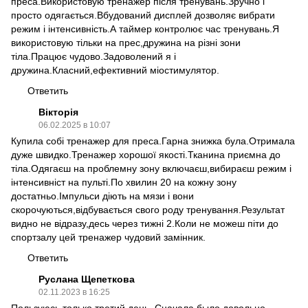
преса.Використовую тренажер після тренувань.Зручно і
просто одягається.Вбудований дисплей дозволяє вибрати
режим і інтенсивність.А таймер контролює час тренувань.Я
використовую тільки на прес,дружина на різні зони
тіла.Працює чудово.Задоволений я і
дружина.Класний,ефективний міостимулятор.
Ответить
Вікторія
06.02.2025 в 10:07
Купила собі тренажер для преса.Гарна знижка була.Отримала
дуже швидко.Тренажер хорошої якості.Тканина приємна до
тіла.Одягаєш на проблемну зону включаєш,вибираєш режим і
інтенсивніст на пульті.По хвилин 20 на кожну зону
достатньо.Імпульси діють на мязи і вони
скорочуються,відбувається свого роду тренування.Результат
видно не відразу,десь через тижні 2.Коли не можеш піти до
спортзалу цей тренажер чудовий замінник.
Ответить
Руслана Щепеткова
02.11.2023 в 16:25