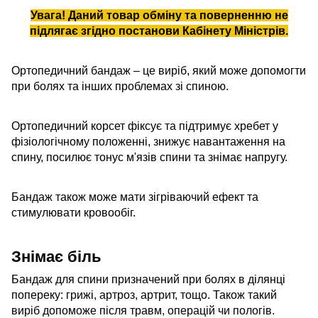
Увага! Даний товар обміну та поверненню не
підлягає згідно
постанови Кабінету Міністрів
.
Ортопедичний бандаж – це виріб, який може допомогти
при болях та інших проблемах зі спиною.
Ортопедичний корсет фіксує та підтримує хребет у
фізіологічному положенні, знижує навантаження на
спину, посилює тонус м'язів спини та знімає напругу.
Бандаж також може мати зігріваючий ефект та
стимулювати кровообіг.
Знімає біль
Бандаж для спини призначений при болях в ділянці
попереку: грижі, артроз, артрит, тощо. Також такий
виріб допоможе після травм, операцій чи пологів.