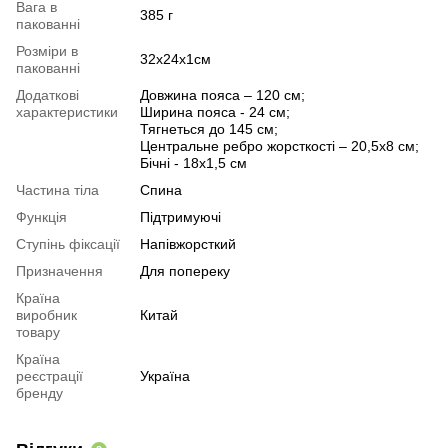
Вага в
385 г
пакованні
Розміри в
32х24х1см
пакованні
Додаткові
Довжина пояса – 120 см;
характеристики
Ширина пояса - 24 см;
Тягнеться до 145 см;
Центральне ребро жорсткості – 20,5х8 см;
Бічні - 18х1,5 см
Частина тіла
Спина
Функція
Підтримуючі
Ступінь фіксації
Напівжорсткий
Призначення
Для попереку
Країна
виробник
Китай
товару
Країна
реєстрації
Україна
бренду