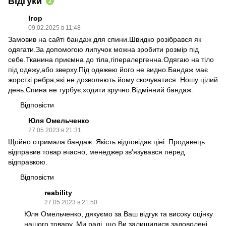
Відгуки
2
Ігор
09.02.2025 в 11:48
Замовив на сайті бандаж для спини.Швидко розібрався як
одягати.За допомогою липучок можна зробити розмір під
себе.Тканина приємна до тіла,гіпералергенна.Одягаю на тіло
під одежу,або зверху.Під одежею його не видно.Бандаж має
жорсткі ребра,які не дозволяють йому скочуватися .Ношу цілий
день.Спина не турбує,ходити зручно.Відмінний бандаж.
Відповісти
Юля Омельченко
27.05.2023 в 21:31
Щойно отримала бандаж. Якість відповідає ціні. Продавець
відправив товар вчасно, менеджер зв'язувався перед
відправкою.
Відповісти
reability
27.05.2023 в 21:50
Юля Омельченко, дякуємо за Ваш відгук та високу оцінку
нашого товару. Ми раді, що Ви залишилися задоволені