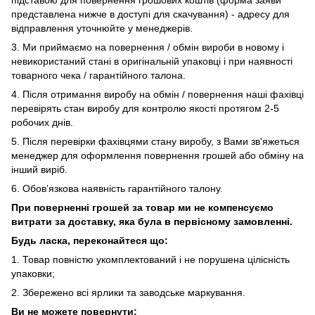
підставою для повернення грошових коштів (форма заяви
представлена нижче в доступі для скачування) - адресу для
відправлення уточнюйте у менеджерів.
3. Ми приймаємо на повернення / обмін вироби в новому і
невикористаний стані в оригінальній упаковці і при наявності
товарного чека / гарантійного талона.
4. Після отримання виробу на обмін / повернення наші фахівці
перевірять стан виробу для контролю якості протягом 2-5
робочих днів.
5. Після перевірки фахівцями стану виробу, з Вами зв'яжеться
менеджер для оформлення повернення грошей або обміну на
інший виріб.
6. Обовʼязкова наявність гарантійного талону.
При поверненні грошей за товар ми не компенсуємо
витрати за доставку, яка була в первісному замовленні.
Будь ласка, переконайтеся що:
1. Товар повністю укомплектований і не порушена цілісність
упаковки;
2. Збережено всі ярлики та заводське маркування.
Ви не можете повернути: