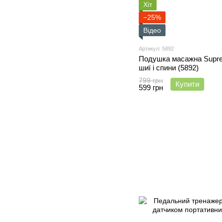
Хіт
−25%
Відео
Артикул: 5892
Подушка масажна Supret
шиї і спини (5892)
799 грн
Купити
599 грн