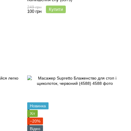
249 грн
Купити
100 грн
Новинка
Хіт
−20%
Відео