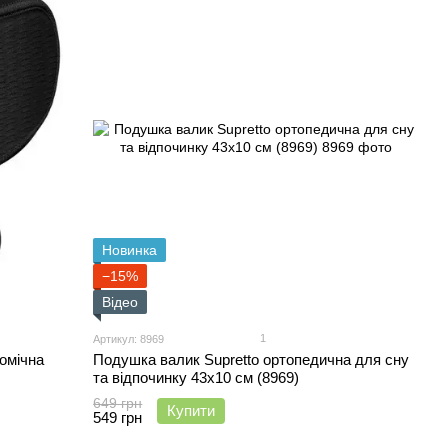
Новинка
−15%
Відео
1
Артикул: 8969
омічна
Подушка валик Supretto ортопедична для сну
та відпочинку 43x10 см (8969)
649 грн
Купити
549 грн