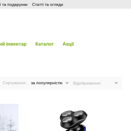
ї та подарунки
Статті та огляди
й інвентар
Каталог
Акції
Сортування:
за популярністю
Відображення: