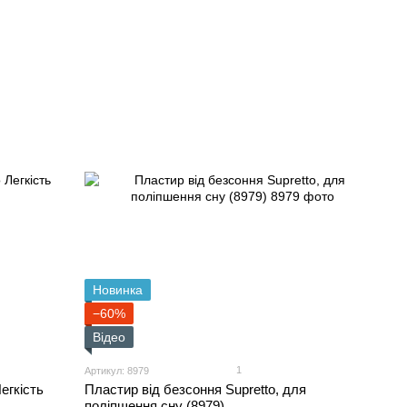
Новинка
−60%
Відео
1
Артикул: 8979
егкість
Пластир від безсоння Supretto, для
поліпшення сну (8979)