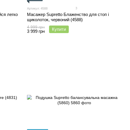
3
Артикул: 4588
йся легко
Масажер Supretto Блаженство для стоп і
щиколоток, червоний (4588)
4 999 грн
Купити
3 999 грн