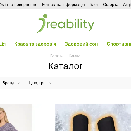
бмін та повернення
Контактна інформація
Блог
Оферта
Акці
ція
Краса та здоров'я
Здоровий сон
Спортивни
Головна
Каталог
Каталог
Бренд
Ціна, грн