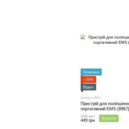
Новинка
−25%
Відео
Артикул: 8967
Пристрій для поліпшення
портативний EMS (8967
599 грн
Купити
449 грн