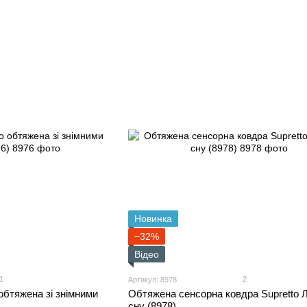
Новинка
−32%
Відео
1
2
Артикул: 8978
обтяжена зі знімними
Обтяжена сенсорна ковдра Supretto Л
сну (8978)