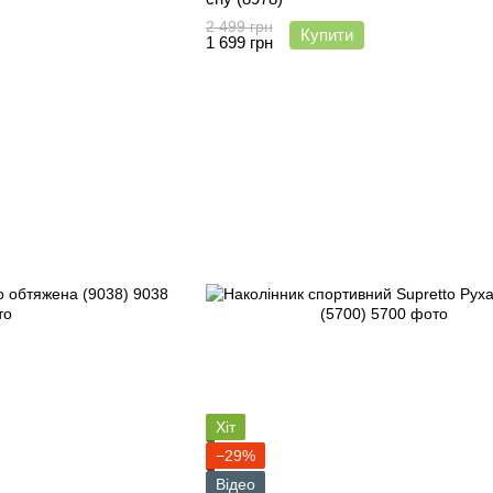
2 499 грн
Купити
1 699 грн
Хіт
−29%
Відео