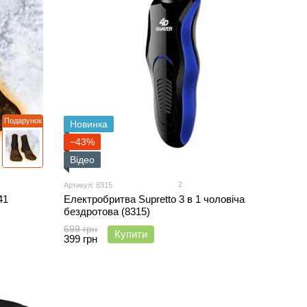
Подарунок
Новинка
−43%
Відео
2
Артикул: 8315
41
Електробритва Supretto 3 в 1 чоловіча
бездротова (8315)
699 грн
Купити
399 грн