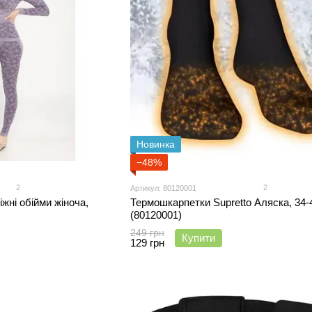
Новинка
−48%
2
2
Артикул: 80120001
іжні обійми жіноча,
Термошкарпетки Supretto Аляска, 34-
(80120001)
249 грн
Купити
129 грн