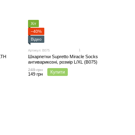
Хіт
−40%
Відео
1
Артикул: B075
LTH
Шкарпетки Supretto Miracle Socks
антиварикозні, розмір L/XL (B075)
249 грн
Купити
149 грн