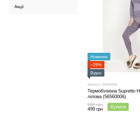
Акції
Новинка
−29%
Відео
Артикул: 56560006
Термобілизна Supretto Н
лілова (56560006)
699 грн
Купити
499 грн