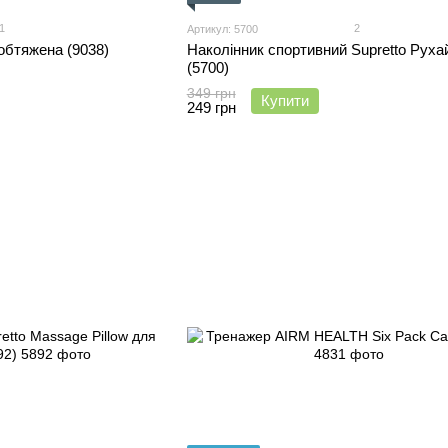
1
2
Артикул: 5700
обтяжена (9038)
Наколiнник спортивний Supretto Руха
(5700)
349 грн
Купити
249 грн