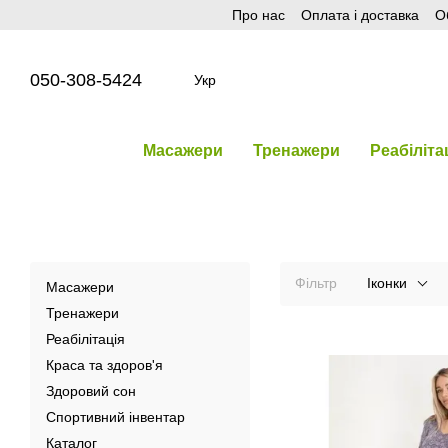
Про нас
Оплата і доставка
О
Перейти до основного контенту
050-308-5424
Укр
Масажери
Тренажери
Реабіліта
Фільтр
Іконки
Масажери
Тренажери
Реабілітація
Краса та здоров'я
Здоровий сон
Спортивний інвентар
Каталог