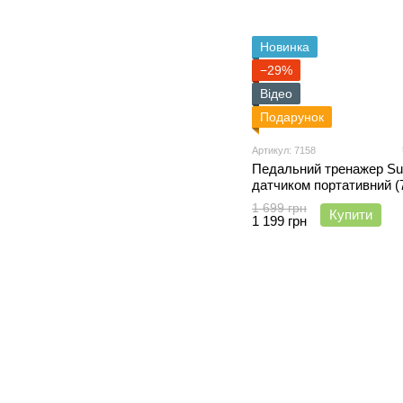
Новинка
−29%
Відео
Подарунок
Артикул: 7158
Педальний тренажер Su
датчиком портативний (
1 699 грн
Купити
1 199 грн