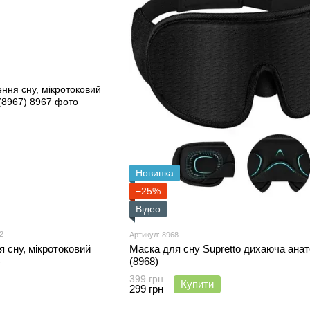
Новинка
−25%
Відео
2
Артикул: 8968
 сну, мікротоковий
Маска для сну Supretto дихаюча анат
)
(8968)
399 грн
Купити
299 грн