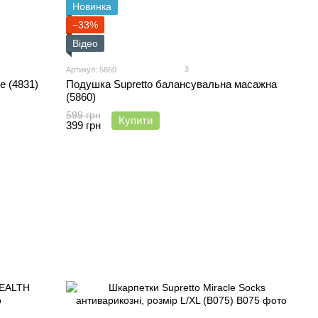
Новинка
−33%
Відео
3
Артикул: 5860
 (4831)
Подушка Supretto балансувальна масажна
(5860)
599 грн
Купити
399 грн