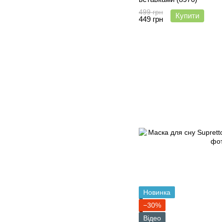
499 грн
Купити
449 грн
Новинка
−30%
Відео