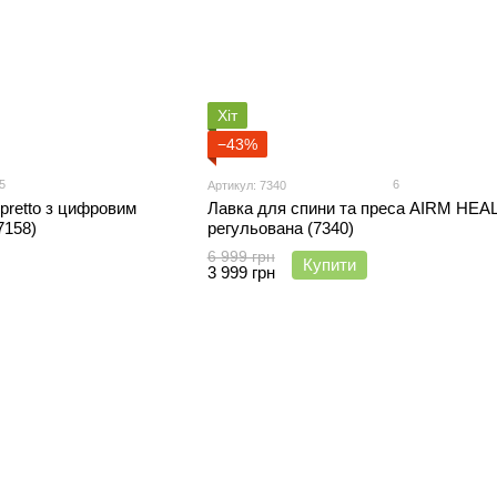
Хіт
−43%
5
6
Артикул: 7340
pretto з цифровим
Лавка для спини та преса AIRM HEA
7158)
регульована (7340)
6 999 грн
Купити
3 999 грн