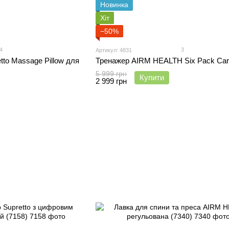
Новинка
Хіт
−50%
4
3
Артикул: 4831
to Massage Pillow для
Тренажер AIRM HEALTH Six Pack Care
5 999 грн
Купити
2 999 грн