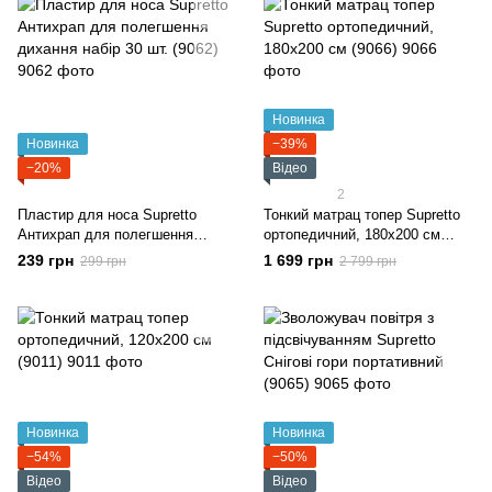
Новинка
Новинка
−39%
−20%
Відео
2
Пластир для носа Supretto
Тонкий матрац топер Supretto
Антихрап для полегшення
ортопедичний, 180x200 см
дихання набір 30 шт. (9062)
(9066)
239 грн
1 699 грн
299 грн
2 799 грн
Новинка
Новинка
−54%
−50%
Відео
Відео