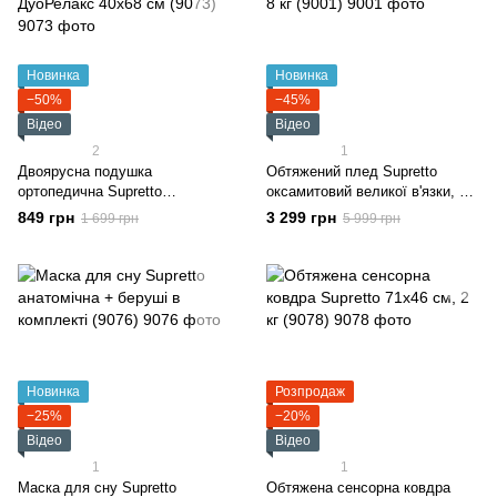
Новинка
Новинка
−50%
−45%
Відео
Відео
2
1
Двоярусна подушка
Обтяжений плед Supretto
ортопедична Supretto
оксамитовий великої в'язки, 8
ДуоРелакс 40x68 см (9073)
кг (9001)
849 грн
3 299 грн
1 699 грн
5 999 грн
Новинка
Розпродаж
−25%
−20%
Відео
Відео
1
1
Маска для сну Supretto
Обтяжена сенсорна ковдра