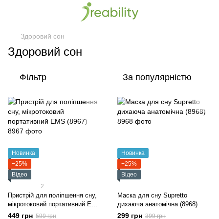
Здоровий сон
Здоровий сон
Фільтр
За популярністю
Новинка
Новинка
−25%
−25%
Відео
Відео
2
Пристрій для поліпшення сну,
Маска для сну Supretto
мікротоковий портативний EMS
дихаюча анатомічна (8968)
(8967)
449 грн
299 грн
599 грн
399 грн