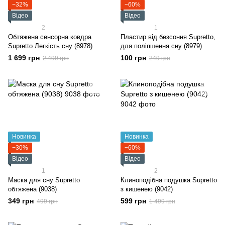
−32%
−60%
Відео
Відео
2
1
Обтяжена сенсорна ковдра
Пластир від безсоння Supretto,
Supretto Легкість сну (8978)
для поліпшення сну (8979)
1 699 грн
100 грн
2 499 грн
249 грн
Новинка
Новинка
−30%
−60%
Відео
Відео
1
2
Маска для сну Supretto
Клиноподібна подушка Supretto
обтяжена (9038)
з кишенею (9042)
349 грн
599 грн
499 грн
1 499 грн