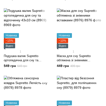
Новинка
Новинка
−15%
−10%
Відео
Відео
1
1
Подушка валик Supretto
Маска для сну Supretto
ортопедична для сну та
обтяжена зі знімними
відпочинку 43x10 см (8969)
вставками (8976)
549 грн
449 грн
649 грн
499 грн
Новинка
Новинка