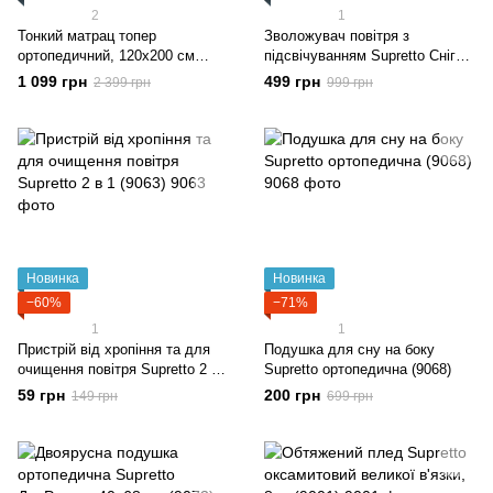
2
1
Тонкий матрац топер
Зволожувач повітря з
ортопедичний, 120x200 см
підсвічуванням Supretto Снігові
(9011)
гори портативний (9065)
1 099 грн
499 грн
2 399 грн
999 грн
Новинка
Новинка
−60%
−71%
1
1
Пристрій від хропіння та для
Подушка для сну на боку
очищення повітря Supretto 2 в
Supretto ортопедична (9068)
1 (9063)
59 грн
200 грн
149 грн
699 грн