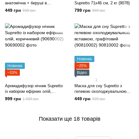
анатомічна + беруші в
Supretto 71x46 см, 2 кг (9078)
комплекті (9076)
449 грн
799 грн
599 грн
999 грн
Новинка
Новинка
−25%
−33%
Відео
1
Аромадифузор нічник Supretto
Маска для сну Supretto з
із набором ефірних олій,
гелевою охолоджувальною
коричневий (90690002)
вставкою, графітовий
999 грн
449 грн
1 499 грн
599 грн
(90810002)
Показати ще 18 товарів