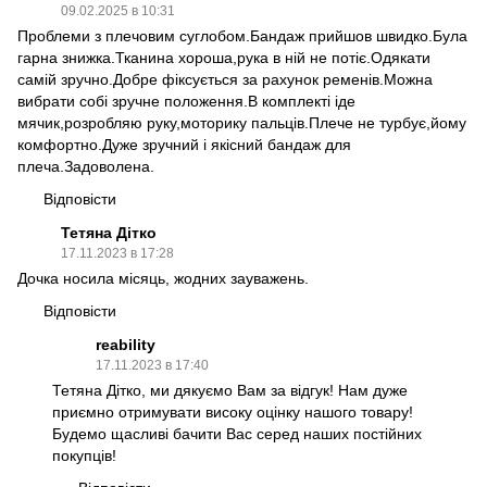
09.02.2025 в 10:31
Проблеми з плечовим суглобом.Бандаж прийшов швидко.Була
гарна знижка.Тканина хороша,рука в ній не потіє.Одякати
самій зручно.Добре фіксується за рахунок ременів.Можна
вибрати собі зручне положення.В комплекті іде
мячик,розробляю руку,моторику пальців.Плече не турбує,йому
комфортно.Дуже зручний і якісний бандаж для
плеча.Задоволена.
Відповісти
Тетяна Дітко
17.11.2023 в 17:28
Дочка носила місяць, жодних зауважень.
Відповісти
reability
17.11.2023 в 17:40
Тетяна Дітко, ми дякуємо Вам за відгук! Нам дуже
приємно отримувати високу оцінку нашого товару!
Будемо щасливі бачити Вас серед наших постійних
покупців!