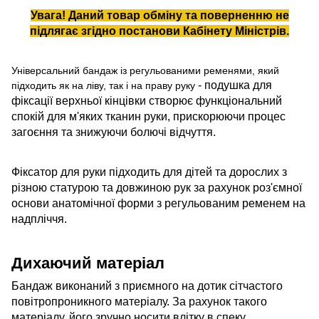
Увага! Даний товар обміну та поверненню не
підлягає згідно
постанови Кабінету Міністрів
.
Універсальний бандаж із регульованими ременями, який
- подушка для
підходить як на ліву, так і на праву руку
фіксації верхньої кінцівки створює функціональний
спокій для м'яких тканин руки, прискорюючи процес
загоєння та знижуючи болючі відчуття.
Фіксатор для руки підходить для дітей та дорослих з
різною статурою та довжиною рук за рахунок роз'ємної
основи анатомічної форми з регульованим ременем на
надпліччя.
Дихаючий матеріал
Бандаж виконаний з приємного на дотик сітчастого
повітропроникного матеріалу. За рахунок такого
матеріалу, його зручно носити влітку в спеку.