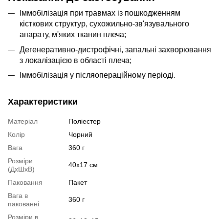
Іммобілізація при травмах із пошкодженням
кісткових структур, сухожильно-зв'язувального
апарату, м'яких тканин плеча;
Дегенеративно-дистрофічні, запальні захворювання
з локалізацією в області плеча;
Іммобілізація у післяопераційному періоді.
Характеристики
Матеріал
Поліестер
Колір
Чорний
Вага
360 г
Розміри
40х17 см
(ДхШхВ)
Паковання
Пакет
Вага в
360 г
пакованні
Розміри в