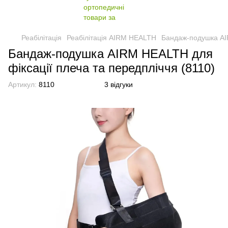
Реабілітація
Реабілітація AIRM HEALTH
Бандаж-подушка AIR
Бандаж-подушка AIRM HEALTH для
фіксації плеча та передпліччя (8110)
Артикул:
8110
3 відгуки