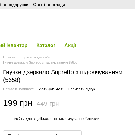
ї та подарунки
Статті та огляди
й інвентар
Каталог
Акції
Головна
Краса та здоров'я
Гнучке дзеркало Supretto з підсвічуванням (5658)
Гнучке дзеркало Supretto з підсвічуванням
(5658)
Немає в наявності
Артикул: 5658
Написати відгук
199 грн
449 грн
Увійти
для відображення накопичувальної знижки
%