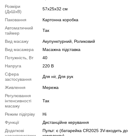
Розміри
57х25х32 см
(ДхШхВ)
Паковання
Картонна коробка
Автоматичний
Так
таймер
Вид масажу
Акупунктурний, Роликовий
Вид масажера
Масажна підставка
Потужність, Вт
40
Напруга
220 В
Сфера
Для ніг, Для рук
застосування
Живлення
Мережа
Регулювання
інтенсивності
Так
масажу
Режим підігріву
Ні
Функції
Дистанційне керування
Додаткові
Пульт: є (батарейка CR2025 3V-входить до
характеристики
комплекту)