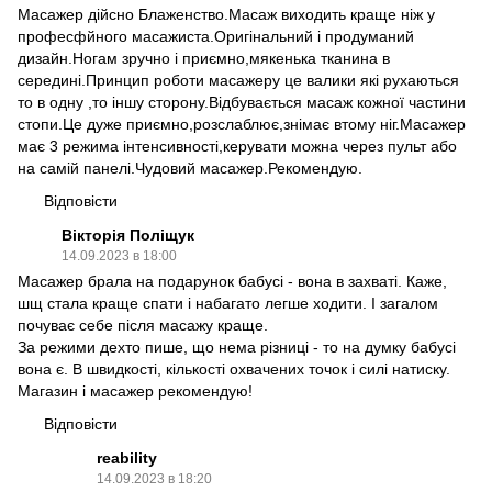
Масажер дійсно Блаженство.Масаж виходить краще ніж у
професфйного масажиста.Оригінальний і продуманий
дизайн.Ногам зручно і приємно,мякенька тканина в
середині.Принцип роботи масажеру це валики які рухаються
то в одну ,то іншу сторону.Відбувається масаж кожної частини
стопи.Це дуже приємно,розслаблює,знімає втому ніг.Масажер
має 3 режима інтенсивності,керувати можна через пульт або
на самій панелі.Чудовий масажер.Рекомендую.
Відповісти
Вікторія Поліщук
14.09.2023 в 18:00
Масажер брала на подарунок бабусі - вона в захваті. Каже,
шщ стала краще спати і набагато легше ходити. І загалом
почуває себе після масажу краще.
За режими дехто пише, що нема різниці - то на думку бабусі
вона є. В швидкості, кількості охвачених точок і силі натиску.
Магазин і масажер рекомендую!
Відповісти
reability
14.09.2023 в 18:20