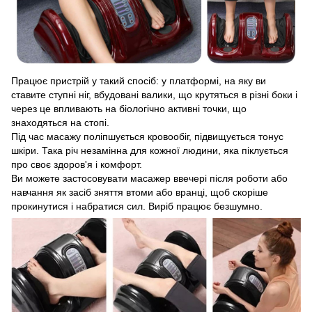
Працює пристрій у такий спосіб: у платформі, на яку ви
ставите ступні ніг, вбудовані валики, що крутяться в різні боки і
через це впливають на біологічно активні точки, що
знаходяться на стопі.
Під час масажу поліпшується кровообіг, підвищується тонус
шкіри. Така річ незамінна для кожної людини, яка піклується
про своє здоров'я і комфорт.
Ви можете застосовувати масажер ввечері після роботи або
навчання як засіб зняття втоми або вранці, щоб скоріше
прокинутися і набратися сил. Виріб працює безшумно.