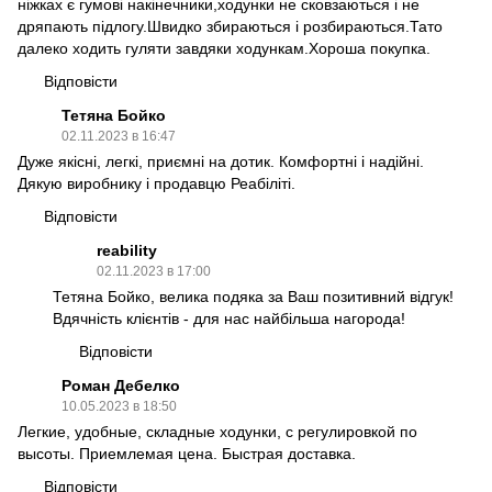
ніжках є гумові накінечники,ходунки не сковзаються і не
дряпають підлогу.Швидко збираються і розбираються.Тато
далеко ходить гуляти завдяки ходункам.Хороша покупка.
Відповісти
Тетяна Бойко
02.11.2023 в 16:47
Дуже якісні, легкі, приємні на дотик. Комфортні і надійні.
Дякую виробнику і продавцю Реабіліті.
Відповісти
reability
02.11.2023 в 17:00
Тетяна Бойко, велика подяка за Ваш позитивний відгук!
Вдячність клієнтів - для нас найбільша нагорода!
Відповісти
Роман Дебелко
10.05.2023 в 18:50
Легкие, удобные, складные ходунки, с регулировкой по
высоты. Приемлемая цена. Быстрая доставка.
Відповісти