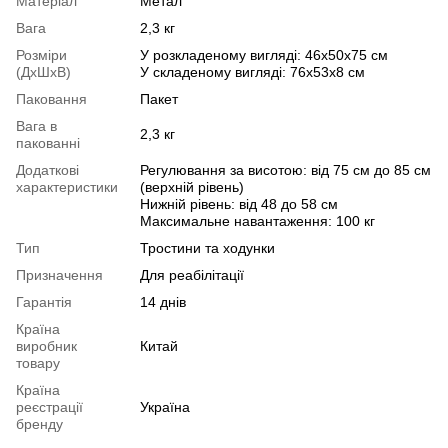
Матеріал
Метал
Вага
2,3 кг
Розміри
У розкладеному вигляді: 46х50х75 см
(ДхШхВ)
У складеному вигляді: 76х53х8 см
Паковання
Пакет
Вага в
2,3 кг
пакованні
Додаткові
Регулювання за висотою: від 75 см до 85 см
характеристики
(верхній рівень)
Нижній рівень: від 48 до 58 см
Максимальне навантаження: 100 кг
Тип
Тростини та ходунки
Призначення
Для реабілітації
Гарантія
14 днів
Країна
виробник
Китай
товару
Країна
реєстрації
Україна
бренду