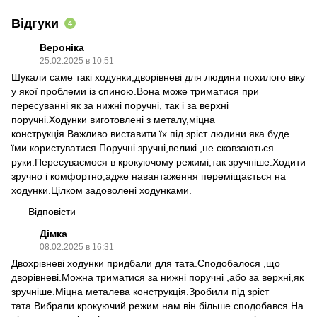
Відгуки
4
Вероніка
25.02.2025 в 10:51
Шукали саме такі ходунки,дворівневі для людини похилого віку
у якої проблеми із спиною.Вона може триматися при
пересуванні як за нижні поручні, так і за верхні
поручні.Ходунки виготовлені з металу,міцна
конструкція.Важливо виставити їх під зріст людини яка буде
їми користуватися.Поручні зручні,великі ,не сковзаються
руки.Пересуваємося в крокуючому режимі,так зручніше.Ходити
зручно і комфортно,адже навантаження переміщається на
ходунки.Цілком задоволені ходунками.
Відповісти
Дімка
08.02.2025 в 16:31
Двохрівневі ходунки придбали для тата.Сподобалося ,що
дворівневі.Можна триматися за нижні поручні ,або за верхні,як
зручніше.Міцна металева конструкція.Зробили під зріст
тата.Вибрали крокуючий режим нам він більше сподобався.На