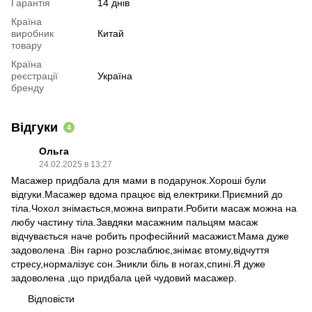
Гарантія
14 днів
Країна
виробник
Китай
товару
Країна
реєстрації
Україна
бренду
Відгуки
4
Ольга
24.02.2025 в 13:27
Масажер придбала для мами в подарунок.Хороші були
відгуки.Масажер вдома працює від електрики.Приємний до
тіла.Чохол знімається,можна випрати.Робити масаж можна на
любу частину тіла.Завдяки масажним пальцям масаж
відчувається наче робить професійний масажист.Мама дуже
задоволена .Він гарно розслаблює,знімає втому,відчуття
стресу,нормалізує сон.Зникли біль в ногах,спині.Я дуже
задоволена ,що придбала цей чудовий масажер.
Відповісти