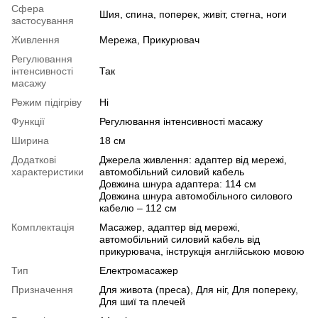
Сфера
Шия, спина, поперек, живіт, стегна, ноги
застосування
Живлення
Мережа, Прикурювач
Регулювання
інтенсивності
Так
масажу
Режим підігріву
Ні
Функції
Регулювання інтенсивності масажу
Ширина
18 см
Додаткові
Джерела живлення: адаптер від мережі,
характеристики
автомобільний силовий кабель
Довжина шнура адаптера: 114 см
Довжина шнура автомобільного силового
кабелю – 112 см
Комплектація
Масажер, адаптер від мережі,
автомобільний силовий кабель від
прикурювача, інструкція англійською мовою
Тип
Електромасажер
Призначення
Для живота (преса), Для ніг, Для попереку,
Для шиї та плечей