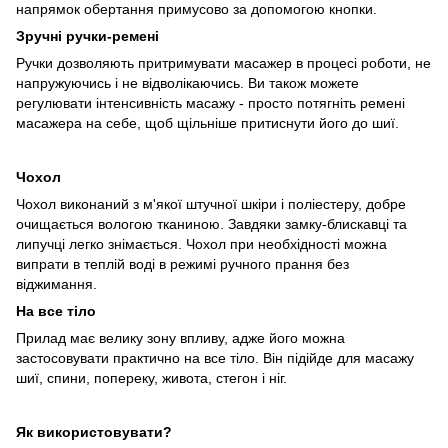
напрямок обертання примусово за допомогою кнопки.
Зручні ручки-ремені
Ручки дозволяють притримувати масажер в процесі роботи, не
напружуючись і не відволікаючись. Ви також можете
регулювати інтенсивність масажу - просто потягніть ремені
масажера на себе, щоб щільніше притиснути його до шиї.
Чохол
Чохол виконаний з м'якої штучної шкіри і поліестеру, добре
очищається вологою тканиною. Завдяки замку-блискавці та
липучці легко знімається. Чохол при необхідності можна
випрати в теплій воді в режимі ручного прання без
віджимання.
На все тіло
Прилад має велику зону впливу, адже його можна
застосовувати практично на все тіло. Він підійде для масажу
шиї, спини, попереку, живота, стегон і ніг.
Як використовувати?