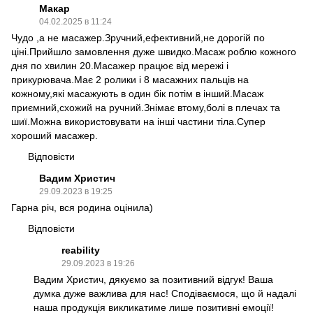
Макар
04.02.2025 в 11:24
Чудо ,а не масажер.Зручний,ефективний,не дорогій по
ціні.Прийшло замовлення дуже швидко.Масаж роблю кожного
дня по хвилин 20.Масажер працює від мережі і
прикурювача.Має 2 ролики і 8 масажних пальців на
кожному,які масажують в один бік потім в інший.Масаж
приємний,схожий на ручний.Знімає втому,болі в плечах та
шиї.Можна використовувати на інші частини тіла.Супер
хороший масажер.
Відповісти
Вадим Христич
29.09.2023 в 19:25
Гарна річ, вся родина оцінила)
Відповісти
reability
29.09.2023 в 19:26
Вадим Христич, дякуємо за позитивний відгук! Ваша
думка дуже важлива для нас! Сподіваємося, що й надалі
наша продукція викликатиме лише позитивні емоції!