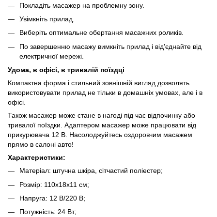
Покладіть масажер на проблемну зону.
Увімкніть прилад.
Виберіть оптимальне обертання масажних роликів.
По завершенню масажу вимкніть прилад і від'єднайте від
електричної мережі.
Удома, в офісі, в тривалій поїздці
Компактна форма і стильний зовнішній вигляд дозволять
використовувати прилад не тільки в домашніх умовах, але і в
офісі.
Також масажер може стане в нагоді під час відпочинку або
тривалої поїздки. Адаптером масажер може працювати від
прикурювача 12 В. Насолоджуйтесь оздоровчим масажем
прямо в салоні авто!
Характеристики:
Матеріал: штучна шкіра, сітчастий поліестер;
Розмір: 110х18х11 см;
Напруга: 12 В/220 В;
Потужність: 24 Вт;