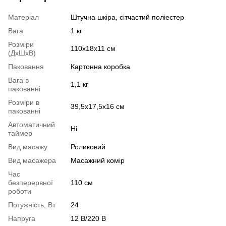
Матеріал
Штучна шкіра, сітчастий поліестер
Вага
1 кг
Розміри
110х18х11 см
(ДхШхВ)
Паковання
Картонна коробка
Вага в
1,1 кг
пакованні
Розміри в
39,5х17,5х16 см
пакованні
Автоматичний
Ні
таймер
Вид масажу
Роликовий
Вид масажера
Масажний комір
Час
безперервної
110 см
роботи
Потужність, Вт
24
Напруга
12 В/220 В