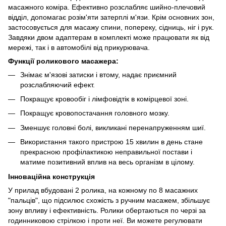
масажного коміра. Ефективно розслабляє шийно-плечовий
відділ, допомагає розім'яти затерплі м'язи. Крім основних зон,
застосовується для масажу спини, попереку, сідниць, ніг і рук.
Завдяки двом адаптерам в комплекті може працювати як від
мережі, так і в автомобілі від прикурювача.
Функції роликового масажера:
Знімає м'язові затиски і втому, надає приємний
розслабляючий ефект.
Покращує кровообіг і лімфовідтік в комірцевої зоні.
Покращує кровопостачання головного мозку.
Зменшує головні болі, викликані перенапруженням шиї.
Використання такого пристрою 15 хвилин в день стане
прекрасною профілактикою неправильної постави і
матиме позитивний вплив на весь організм в цілому.
Інноваційна конструкція
У прилад вбудовані 2 ролика, на кожному по 8 масажних
"пальців", що підсилює схожість з ручним масажем, збільшує
зону впливу і ефективність. Ролики обертаються по черзі за
годинниковою стрілкою і проти неї. Ви можете регулювати