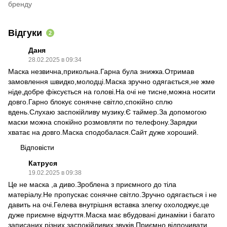
бренду
Відгуки
2
Даня
28.02.2025 в 09:34
Маска незвична,прикольна.Гарна була знижка.Отримав
замовлення швидко,молодці.Маска зручно одягається,не жме
ніде,добре фіксується на голові.На очі не тисне,можна носити
довго.Гарно блокує сонячне світло,спокійно сплю
вдень.Слухаю заспокійливу музику.Є таймер.За допомогою
маски можна спокійно розмовляти по телефону.Зарядки
хватає на довго.Маска сподобалася.Сайт дуже хороший.
Відповісти
Катруся
19.02.2025 в 09:38
Це не маска ,а диво.Зроблена з приємного до тіла
матеріалу.Не пропускає сонячне світло.Зручно одягається і не
давить на очі.Гелева внутрішня вставка злегку охолоджує,це
дуже приємне відчуття.Маска має вбудовані динаміки і багато
записаних різних заспокійливих звуків.Приємно відпочивати