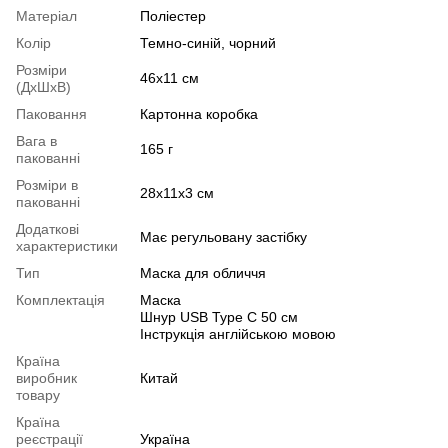
Матеріал
Поліестер
Колір
Темно-синій, чорний
Розміри
46х11 см
(ДхШхВ)
Паковання
Картонна коробка
Вага в
165 г
пакованні
Розміри в
28х11х3 см
пакованні
Додаткові
Має регульовану застібку
характеристики
Тип
Маска для обличчя
Комплектація
Маска
Шнур USB Type C 50 см
Інструкція англійською мовою
Країна
виробник
Китай
товару
Країна
реєстрації
Україна