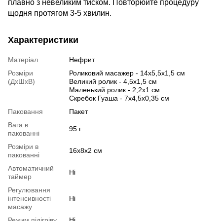
плавно з невеликим тиском. Повторюйте процедуру
щодня протягом 3-5 хвилин.
Характеристики
Матеріал
Нефрит
Розміри
Роликовий масажер - 14х5,5х1,5 см
(ДхШхВ)
Великий ролик - 4,5х1,5 см
Маленький ролик - 2,2х1 см
Скребок Гуаша - 7х4,5х0,35 см
Паковання
Пакет
Вага в
95 г
пакованні
Розміри в
16х8х2 см
пакованні
Автоматичний
Ні
таймер
Регулювання
інтенсивності
Ні
масажу
Режим підігріву
Ні