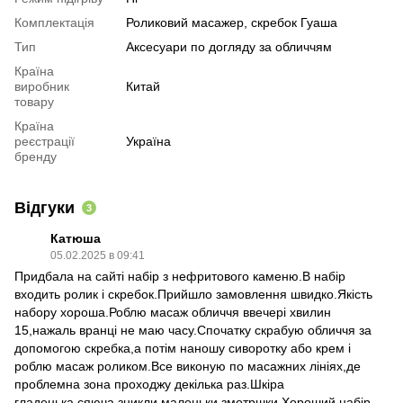
Комплектація
Роликовий масажер, скребок Гуаша
Тип
Аксесуари по догляду за обличчям
Країна
виробник
Китай
товару
Країна
реєстрації
Україна
бренду
Відгуки
3
Катюша
05.02.2025 в 09:41
Придбала на сайті набір з нефритового каменю.В набір
входить ролик і скребок.Прийшло замовлення швидко.Якість
набору хороша.Роблю масаж обличчя ввечері хвилин
15,нажаль вранці не маю часу.Спочатку скрабую обличчя за
допомогою скребка,а потім наношу сиворотку або крем і
роблю масаж роликом.Все виконую по масажних лініях,де
проблемна зона проходжу декілька раз.Шкіра
гладенька,сяюча,зникли маленьки змотршки.Хороший набір.