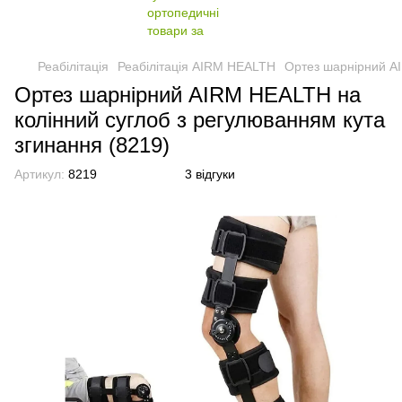
Реабілітація
Реабілітація AIRM HEALTH
Ортез шарнірний AI
Ортез шарнірний AIRM HEALTH на
колінний суглоб з регулюванням кута
згинання (8219)
Артикул:
8219
3 відгуки