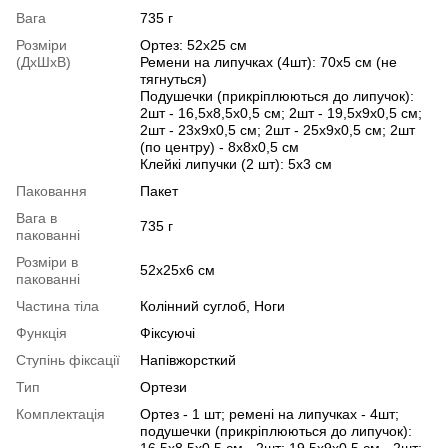
Вага
735 г
Розміри
Ортез: 52х25 см
(ДхШхВ)
Ремени на липучках (4шт): 70х5 см (не
тягнуться)
Подушечки (прикріплюються до липучок):
2шт - 16,5х8,5х0,5 см; 2шт - 19,5х9х0,5 см;
2шт - 23х9х0,5 см; 2шт - 25х9х0,5 см; 2шт
(по центру) - 8х8х0,5 см
Клейкі липучки (2 шт): 5х3 см
Паковання
Пакет
Вага в
735 г
пакованні
Розміри в
52х25х6 см
пакованні
Частина тіла
Колінний суглоб, Ноги
Функція
Фіксуючі
Ступінь фіксації
Напівжорсткий
Тип
Ортези
Комплектація
Ортез - 1 шт; ремені на липучках - 4шт;
подушечки (прикріплюються до липучок):
16,5х8,5х0,5 см - 2шт; 19,5х9х0,5 см - 2шт;