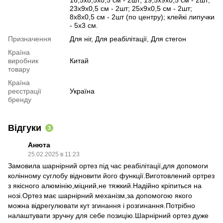
23х9х0,5 см - 2шт; 25х9х0,5 см - 2шт;
8х8х0,5 см - 2шт (по центру); клейкі липучки
- 5х3 см.
Призначення
Для ніг, Для реабілітації, Для стегон
Країна
виробник
Китай
товару
Країна
реєстрації
Україна
бренду
Відгуки
3
Анюта
25.02.2025 в 11:23
Замовила шарнірний ортез під час реабілітації,для допомоги
колінному суглобу відновити його функції.Виготовлений ортрез
з якісного алюмінію,міцний,не тяжкий.Надійно кріпиться на
нозі.Ортез має шарнірний механізм,за допомогою якого
можна відрегулювати кут згинання і розгинання.Потрібно
налаштувати зручну для себе позицію.Шарнірний ортез дуже