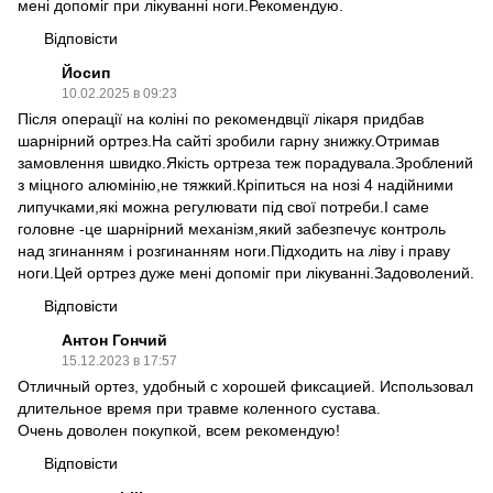
мені допоміг при лікуванні ноги.Рекомендую.
Відповісти
Йосип
10.02.2025 в 09:23
Після операції на коліні по рекомендвції лікаря придбав
шарнірний ортрез.На сайті зробили гарну знижку.Отримав
замовлення швидко.Якість ортреза теж порадувала.Зроблений
з міцного алюмінію,не тяжкий.Кріпиться на нозі 4 надійними
липучками,які можна регулювати під свої потреби.І саме
головне -це шарнірний механізм,який забезпечує контроль
над згинанням і розгинанням ноги.Підходить на ліву і праву
ноги.Цей ортрез дуже мені допоміг при лікуванні.Задоволений.
Відповісти
Антон Гончий
15.12.2023 в 17:57
Отличный ортез, удобный с хорошей фиксацией. Использовал
длительное время при травме коленного сустава.
Очень доволен покупкой, всем рекомендую!
Відповісти