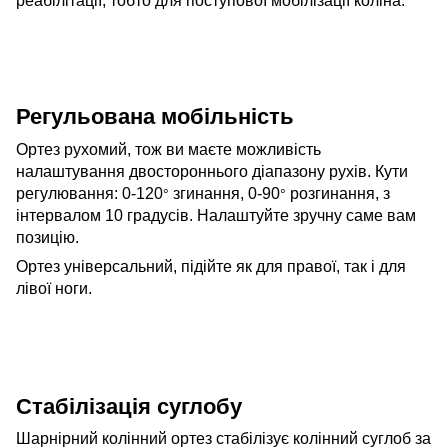
реабілітації, тобто для поступової мобілізації коліна.
Регульована мобільність
Ортез рухомий, тож ви маєте можливість
налаштування двостороннього діапазону рухів. Кути
регулювання: 0-120
згинання, 0-90
розгинання, з
°
°
інтервалом 10 градусів. Налаштуйте зручну саме вам
позицію.
Ортез універсальний, підійте як для правої, так і для
лівої ноги.
Стабілізація суглобу
Шарнірний колінний ортез стабілізує колінний суглоб за