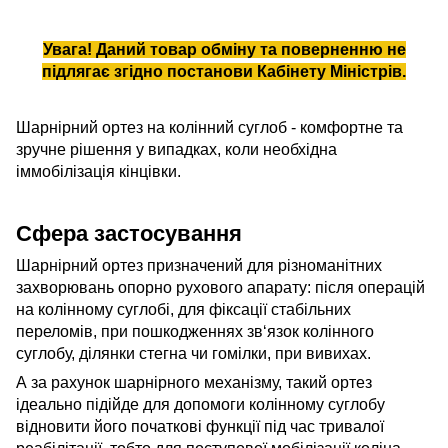
Увага! Даний товар обміну та поверненню не
підлягає згідно
постанови Кабінету Міністрів
.
Шарнірний ортез на колінний суглоб - комфортне та
зручне рішення у випадках, коли необхідна
іммобілізація кінцівки.
Сфера застосування
Шарнірний ортез призначений для різноманітних
захворювань опорно рухового апарату: після операцій
на колінному суглобі, для фіксації стабільних
переломів, при пошкодженнях зв‘язок колінного
суглобу, ділянки стегна чи гомілки, при вивихах.
А за рахунок шарнірного механізму, такий ортез
ідеально підійде для допомоги колінному суглобу
відновити його початкові функції під час тривалої