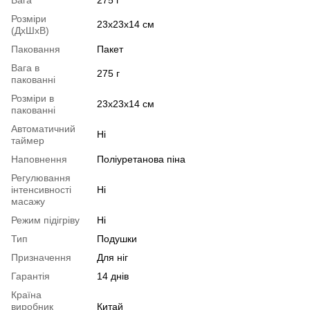
Вага
275 г
Розміри
23х23х14 см
(ДхШхВ)
Паковання
Пакет
Вага в
275 г
пакованні
Розміри в
23х23х14 см
пакованні
Автоматичний
Ні
таймер
Наповнення
Поліуретанова піна
Регулювання
інтенсивності
Ні
масажу
Режим підігріву
Ні
Тип
Подушки
Призначення
Для ніг
Гарантія
14 днів
Країна
виробник
Китай