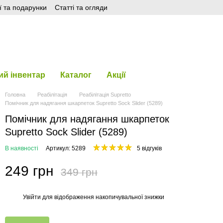
ї та подарунки
Статті та огляди
й інвентар
Каталог
Акції
Головна
Реабілітація
Реабілітація Supretto
Помічник для надягання шкарпеток Supretto Sock Slider (5289)
Помічник для надягання шкарпеток
Supretto Sock Slider (5289)
В наявності
Артикул: 5289
5 відгуків
249 грн
349 грн
Увійти
для відображення накопичувальної знижки
%