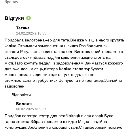
бренду
Відгуки
4
Тетяна
24.02.2025 в 18:55
Придбала велотренажер для тата.Він вже у віці,в нього крутять
коліна.Отримали замовлнення швидко.Розібралися як
скласти.Регулюється висота і нахил .Виготовлений тренажер зі
сталі,довговічний,має надійні кріплення ,міцно стоїть на
місті.Тато крутить педалі із задоволенням.Займається кожного
дня вже десь місяць,півтора.Коліна стали турбувати
менше,немає задишки,ходить гулять далеко не
втомлюється,не турбує тиск.Це чудо ,а не тренажер.Звичайно
задоволені.
Відповісти
Володя
06.02.2025 в 09:37
Придбав велотренежер для реабілітації після аварії.Була
гарна знижка.Зібрав тренажер швидко.Міцна і надійна
конструкція.Зроблений з хорошої сталі.Є таймер,який показує