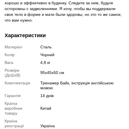
хорошо и эффективно в будинку. Следите за ним, будьте
осторожны с задволеннями. Я хочу, чтобы вы поддержали
свое тело в форме и мати были здоровы, но это то же самое,
что вам нужно.
Характеристики
Матеріал
Сталь
Колір
Чорний
Вага
4,8 кг
Розміри
95х45х50 см
(ДхШхВ)
Комплектація
Тренажер Байк, інструкція англійською
мовою
Гарантія
14 днів
Країна
виробник
Китай
товару
Країна
реєстрації
Україна