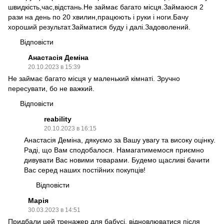
швидкість,час,відстань.Не займає багато місця.Займаюся 2
рази на день по 20 хвилин,працюють і руки і ноги.Бачу
хороший результат.Займатися буду і далі.Задоволений.
Відповісти
Анастасія Деміна
20.10.2023 в 15:39
Не займає багато місця у маленький кімнаті. Зручно
пересувати, бо не важкий.
Відповісти
reability
20.10.2023 в 16:15
Анастасія Деміна, дякуємо за Вашу увагу та високу оцінку.
Раді, що Вам сподобалося. Намагатимемося приємно
дивувати Вас новими товарами. Будемо щасливі бачити
Вас серед наших постійних покупців!
Відповісти
Марія
30.03.2023 в 14:51
Придбали цей тренажер для бабусі, відновлюватися після