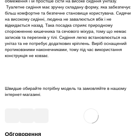
обмеження і їй простіше сісти на високе сидіння унітазу.
Туалетне сидіння має зручну складану форму, яка забезпечує
більш комфортне та безпечне становище користувача. Сидячи
на високому сидінні, людина не завалюється вбік і не
відкидається назад. Така посадка сприяє природному
спорожненню кишечника та сечового міхура, тому що немає
затисків та перегинів у тілі. Сидіння легко встановлюється на
унітаз та не потребує додаткових кріплень. Виріб оснащений
протиковзними наконечниками, тому під час використання
конструкція не ковзає.
Швидше обирайте потрібну модель та замовляйте в нашому
інтернет-магазині.
Обговорення