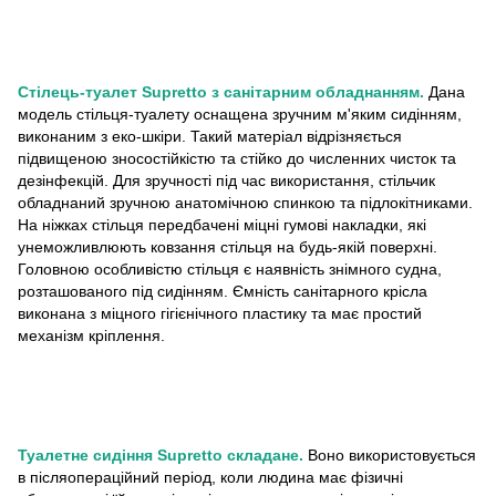
Стілець-туалет Supretto з санітарним обладнанням.
Дана
модель стільця-туалету оснащена зручним м'яким сидінням,
виконаним з еко-шкіри. Такий матеріал відрізняється
підвищеною зносостійкістю та стійко до численних чисток та
дезінфекцій. Для зручності під час використання, стільчик
обладнаний зручною анатомічною спинкою та підлокітниками.
На ніжках стільця передбачені міцні гумові накладки, які
унеможливлюють ковзання стільця на будь-якій поверхні.
Головною особливістю стільця є наявність знімного судна,
розташованого під сидінням. Ємність санітарного крісла
виконана з міцного гігієнічного пластику та має простий
механізм кріплення.
Туалетне сидіння Supretto складане.
Воно використовується
в післяопераційний період, коли людина має фізичні