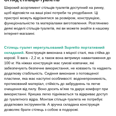
Широкий асортимент стільців-туалетів доступний на ринку,
щоб відповісти на ваші різні потреби та уподобання. Ці
пристрої можуть відрізнятися за розміром, конструкцією,
функціональністю та матеріалами виготовлення. Розглянемо
деякі моделі стільців-туалетів, які ви можете знайти в нашому
інтернет-магазині.
Стілець-туалет нерегульований Supretto портативний
складаний.
Конструкція виконана з міцної сталі, яка стійка до
корозії. Її вага - 2,2 кг, а також вона витримує навантаження до
100 кг. На ніжках конструкція має гумові ковпачки, які
забезпечують безпечне використання, не ковзають та надають
додаткову стабільність. Сидіння виконане з потовщеної
пластини, яка має наступні особливості: водонепроникність,
протиковзний матеріал, стійкість до забруднень та легче
очищення від пилу. Воно досить м'яке та дарує комфорт при
використанні. Кришка легко піднімається та відкриває доступ
до туалетного відра. Монтаж стільця-туалета не потребує
додаткових інструментів. А зручна складана конструкція
дозволяє брати стілець з собою в подорожі.