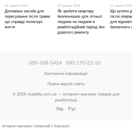
26 травня 2026
25 травня 2026
22 травня 202
Допоміжні засоби для
Як зробити квартиру
Що купити 
пересування після травм:
безпечнішою для літньої
після операц
що справді полегшує
людини чи людини в
для відновл
життя
реабілітаційний період без
безпечного 
дорогого ремонту
050-308-5424
093 170-22-10
Контактна інформація
Повна версія сайту
© 2026 reability.com.ua — інтернет-магазин товарів для
реабілітації
Укр
Рус
Інтернет-магазин створений з Хорошоп