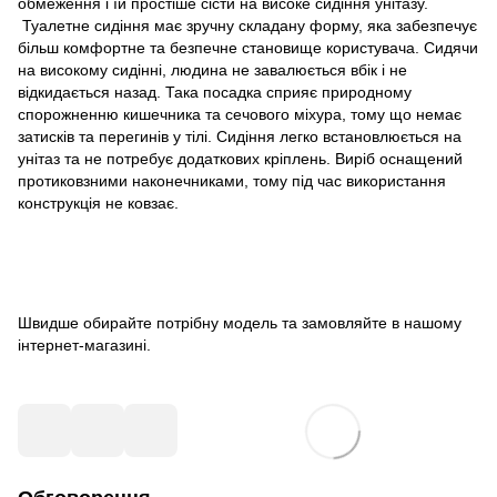
обмеження і їй простіше сісти на високе сидіння унітазу.
Туалетне сидіння має зручну складану форму, яка забезпечує
більш комфортне та безпечне становище користувача. Сидячи
на високому сидінні, людина не завалюється вбік і не
відкидається назад. Така посадка сприяє природному
спорожненню кишечника та сечового міхура, тому що немає
затисків та перегинів у тілі. Сидіння легко встановлюється на
унітаз та не потребує додаткових кріплень. Виріб оснащений
протиковзними наконечниками, тому під час використання
конструкція не ковзає.
Швидше обирайте потрібну модель та замовляйте в нашому
інтернет-магазині.