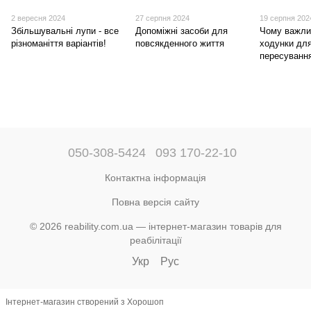
2 вересня 2024
27 серпня 2024
19 серпня 202
Збільшувальні лупи - все
Допоміжні засоби для
Чому важли
різноманіття варіантів!
повсякденного життя
ходунки дл
пересуванн
050-308-5424
093 170-22-10
Контактна інформація
Повна версія сайту
© 2026 reability.com.ua — інтернет-магазин товарів для
реабілітації
Укр
Рус
Інтернет-магазин створений з Хорошоп