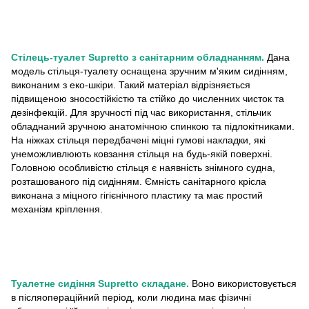
Стілець-туалет Supretto з санітарним обладнанням.
Дана
модель стільця-туалету оснащена зручним м'яким сидінням,
виконаним з еко-шкіри. Такий матеріал відрізняється
підвищеною зносостійкістю та стійко до численних чисток та
дезінфекцій. Для зручності під час використання, стільчик
обладнаний зручною анатомічною спинкою та підлокітниками.
На ніжках стільця передбачені міцні гумові накладки, які
унеможливлюють ковзання стільця на будь-якій поверхні.
Головною особливістю стільця є наявність знімного судна,
розташованого під сидінням. Ємність санітарного крісла
виконана з міцного гігієнічного пластику та має простий
механізм кріплення.
Туалетне сидіння Supretto складане.
Воно використовується
в післяопераційний період, коли людина має фізичні