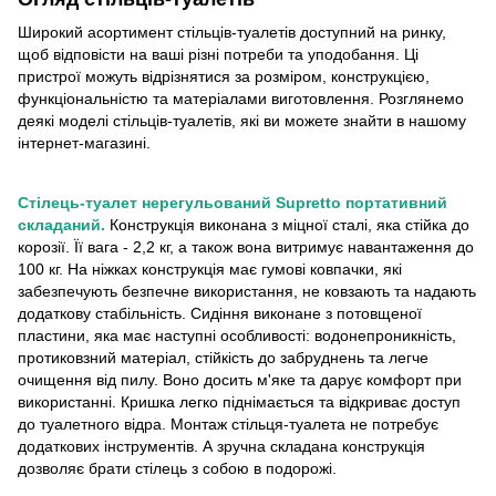
Широкий асортимент стільців-туалетів доступний на ринку,
щоб відповісти на ваші різні потреби та уподобання. Ці
пристрої можуть відрізнятися за розміром, конструкцією,
функціональністю та матеріалами виготовлення. Розглянемо
деякі моделі стільців-туалетів, які ви можете знайти в нашому
інтернет-магазині.
Стілець-туалет нерегульований Supretto портативний
складаний.
Конструкція виконана з міцної сталі, яка стійка до
корозії. Її вага - 2,2 кг, а також вона витримує навантаження до
100 кг. На ніжках конструкція має гумові ковпачки, які
забезпечують безпечне використання, не ковзають та надають
додаткову стабільність. Сидіння виконане з потовщеної
пластини, яка має наступні особливості: водонепроникність,
протиковзний матеріал, стійкість до забруднень та легче
очищення від пилу. Воно досить м'яке та дарує комфорт при
використанні. Кришка легко піднімається та відкриває доступ
до туалетного відра. Монтаж стільця-туалета не потребує
додаткових інструментів. А зручна складана конструкція
дозволяє брати стілець з собою в подорожі.