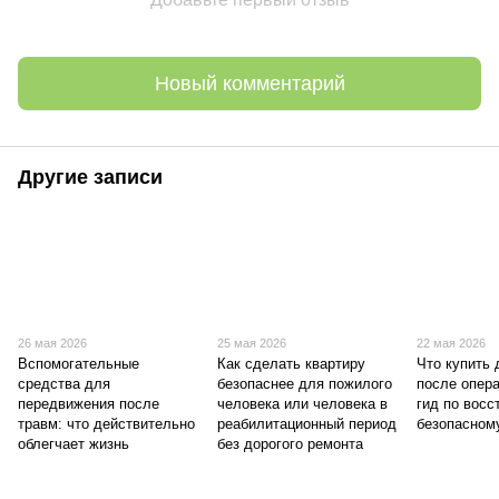
Новый комментарий
Другие записи
26 мая 2026
25 мая 2026
22 мая 2026
Вспомогательные
Как сделать квартиру
Что купить 
средства для
безопаснее для пожилого
после опер
передвижения после
человека или человека в
гид по вос
травм: что действительно
реабилитационный период
безопасном
облегчает жизнь
без дорогого ремонта