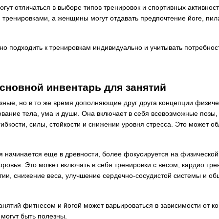
гут отличаться в выборе типов тренировок и спортивных активно
 тренировками, а женщины могут отдавать предпочтение йоге, пил
жно подходить к тренировкам индивидуально и учитывать потребнос
основной инвентарь для занятий
азные, но в то же время дополняющие друг друга концепции физиче
рование тела, ума и души. Она включает в себя всевозможные позы
ибкости, силы, стойкости и снижении уровня стресса. Это может об
ая начинается еще в древности, более фокусируется на физическо
оровья. Это может включать в себя тренировки с весом, кардио тр
гии, снижение веса, улучшение сердечно-сосудистой системы и об
анятий фитнесом и йогой может варьироваться в зависимости от ко
могут быть полезны.