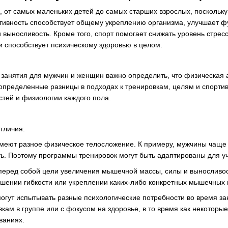
, от самых маленьких детей до самых старших взрослых, поскольку
тивность способствует общему укреплению организма, улучшает 
 выносливость. Кроме того, спорт помогает снижать уровень стрес
и способствует психическому здоровью в целом.
занятия для мужчин и женщин важно определить, что физическая а
определенные разницы в подходах к тренировкам, целям и спортивн
тей и физиологии каждого пола.
тличия:
еют разное физическое телосложение. К примеру, мужчины чаще
ь. Поэтому программы тренировок могут быть адаптированы для уч
еред собой цели увеличения мышечной массы, силы и выносливост
шении гибкости или укреплении каких-либо конкретных мышечных 
гут испытывать разные психологические потребности во время за
кам в группе или с фокусом на здоровье, в то время как некоторы
ваниях.