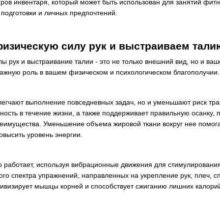
еров инвентаря, который может быть использован для занятий фитн
 подготовки и личных предпочтений.
изическую силу рук и выстраиваем тали
 рук и выстраивание талии - это не только внешний вид, но и ваш
ажную роль в вашем физическом и психологическом благополучии.
блегчают выполнение повседневных задач, но и уменьшают риск тра
ность в течение жизни, а также поддерживает правильную осанку, 
реимущества. Уменьшение объема жировой ткани вокруг нее помога
высить уровень энергии.
во работает, используя вибрационные движения для стимулирован
ого спектра упражнений, направленных на укрепление рук, плеч, с
ктивизирует мышцы корней и способствует сжиганию лишних калори