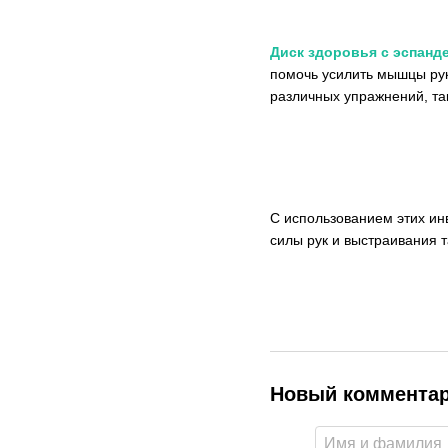
Диск здоровья с эспанд
помочь усилить мышцы рук
различных упражнений, так
С использованием этих и
силы рук и выстраивания 
Новый коммента