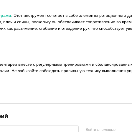
ерами
. Этот инструмент сочетает в себе элементы ротационного 
, плеч и спины, поскольку он обеспечивает сопротивление во вре
их как растяжение, сгибание и отведение рук, что способствует ув
нвентарей вместе с регулярными тренировками и сбалансированны
талии. Не забывайте соблюдать правильную технику выполнения у
рий
Войти с помощью