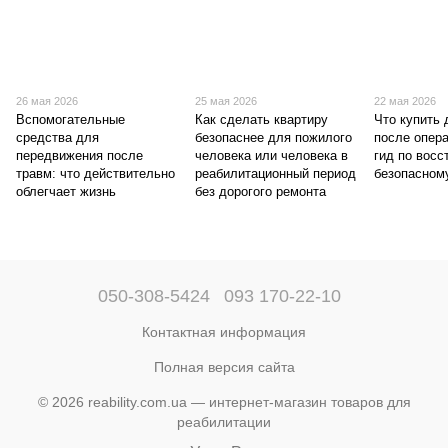
26 мая 2026
25 мая 2026
22 мая 2026
Вспомогательные
Как сделать квартиру
Что купить 
средства для
безопаснее для пожилого
после опер
передвижения после
человека или человека в
гид по вос
травм: что действительно
реабилитационный период
безопасном
облегчает жизнь
без дорогого ремонта
050-308-5424
093 170-22-10
Контактная информация
Полная версия сайта
© 2026 reability.com.ua — интернет-магазин товаров для
реабилитации