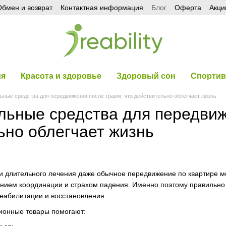
бмен и возврат
Контактная информация
Блог
Оферта
Акци
ия
Красота и здоровье
Здоровый сон
Спортив
ьные средства для передвижения после травм: что действительно облегчает жизнь
льные средства для передвиж
ьно облегчает жизнь
и длительного лечения даже обычное передвижение по квартире мо
ением координации и страхом падения. Именно поэтому правильн
еабилитации и восстановления.
онные товары помогают: