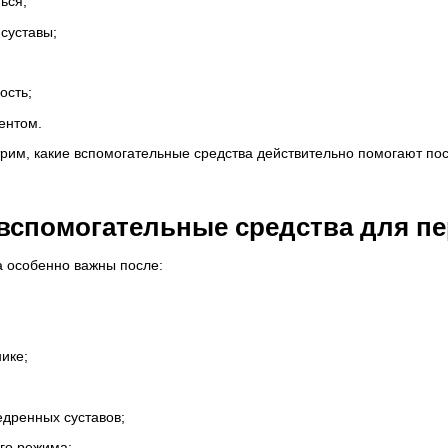
ься;
 суставы;
ость;
ентом.
рим, какие вспомогательные средства действительно помогают посл
вспомогательные средства для п
 особенно важны после:
ике;
едренных суставов;
го режима;