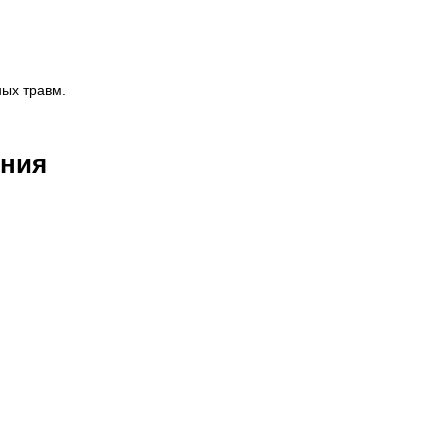
ных травм.
ения