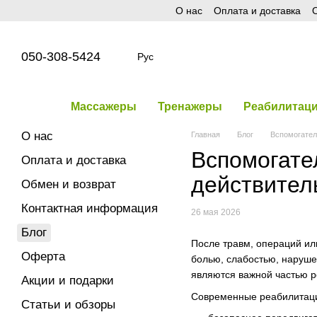
О нас
Оплата и доставка
О
Перейти к основному контенту
050-308-5424
Рус
Массажеры
Тренажеры
Реабилитац
О нас
Главная
Блог
Вспомогател
Вспомогате
Оплата и доставка
действител
Обмен и возврат
Контактная информация
26 мая 2026
Блог
После травм, операций ил
Оферта
болью, слабостью, наруш
являются важной частью р
Акции и подарки
Современные реабилитаци
Статьи и обзоры