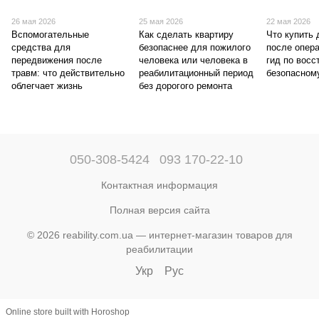
26 мая 2026
25 мая 2026
22 мая 2026
Вспомогательные
Как сделать квартиру
Что купить 
средства для
безопаснее для пожилого
после опер
передвижения после
человека или человека в
гид по вос
травм: что действительно
реабилитационный период
безопасном
облегчает жизнь
без дорогого ремонта
050-308-5424
093 170-22-10
Контактная информация
Полная версия сайта
© 2026 reability.com.ua — интернет-магазин товаров для
реабилитации
Укр
Рус
Online store built with Horoshop