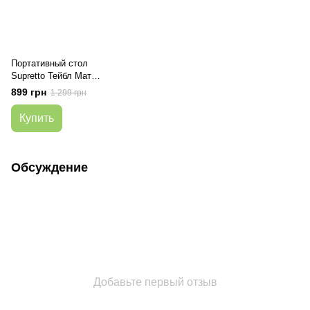
Портативный стол
Supretto Тейбл Мат
(B126)
899 грн
1 299 грн
Купить
Обсуждение
Добавьте первый отзыв