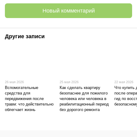
Новый комментарий
Другие записи
26 мая 2026
25 мая 2026
22 мая 2026
Вспомогательные
Как сделать квартиру
Что купить 
средства для
безопаснее для пожилого
после опер
передвижения после
человека или человека в
гид по вос
травм: что действительно
реабилитационный период
безопасном
облегчает жизнь
без дорогого ремонта